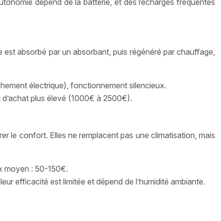
utonomie dépend de la batterie, et des recharges fréquentes
ène est absorbé par un absorbant, puis régénéré par chauffage,
hement électrique), fonctionnement silencieux.
t d’achat plus élevé (1000€ à 2500€).
r le confort. Elles ne remplacent pas une climatisation, mais
Prix moyen : 50-150€.
eur efficacité est limitée et dépend de l’humidité ambiante.