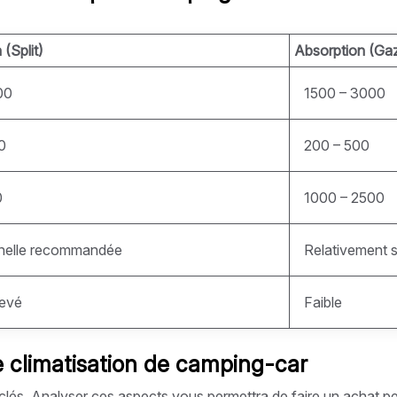
(Split)
Absorption (Ga
00
1500 – 3000
0
200 – 500
0
1000 – 2500
nelle recommandée
Relativement 
levé
Faible
re climatisation de camping-car
clés. Analyser ces aspects vous permettra de faire un achat pe