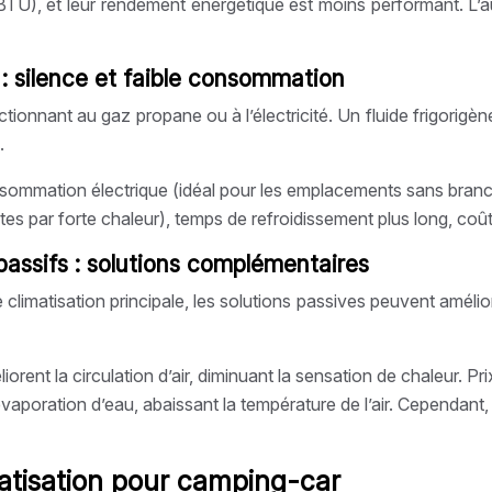
BTU), et leur rendement énergétique est moins performant. L’a
 : silence et faible consommation
nctionnant au gaz propane ou à l’électricité. Un fluide frigorig
.
sommation électrique (idéal pour les emplacements sans branc
 par forte chaleur), temps de refroidissement plus long, coû
passifs : solutions complémentaires
imatisation principale, les solutions passives peuvent améliore
liorent la circulation d’air, diminuant la sensation de chaleur. 
poration d’eau, abaissant la température de l’air. Cependant, l
atisation pour camping-car