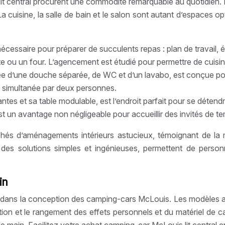
 central procurent une commodité remarquable au quotidien. L’
uisine, la salle de bain et le salon sont autant d’espaces opt
nécessaire pour préparer de succulents repas : plan de travail, é
ou un four. L’agencement est étudié pour permettre de cuisin
ée d’une douche séparée, de WC et d’un lavabo, est conçue pou
ion simultanée par deux personnes.
tes et sa table modulable, est l’endroit parfait pour se détendr
st un avantage non négligeable pour accueillir des invités de te
hés d’aménagements intérieurs astucieux, témoignant de la mo
es solutions simples et ingénieuses, permettent de personn
in
 dans la conception des camping-cars McLouis. Les modèles ave
sation et le rangement des effets personnels et du matériel de