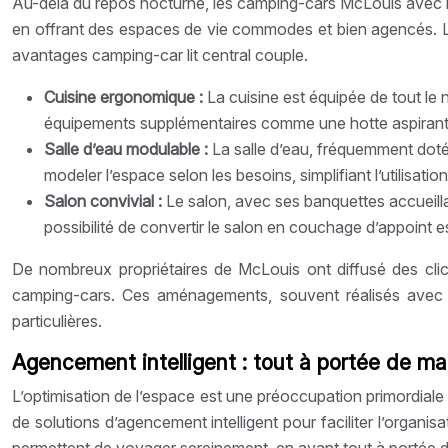
Au-delà du repos nocturne, les camping-cars McLouis avec lit
en offrant des espaces de vie commodes et bien agencés. La c
avantages camping-car lit central couple.
Cuisine ergonomique :
La cuisine est équipée de tout le 
équipements supplémentaires comme une hotte aspirante 
Salle d’eau modulable :
La salle d’eau, fréquemment dot
modeler l’espace selon les besoins, simplifiant l’utilisat
Salon convivial :
Le salon, avec ses banquettes accueillan
possibilité de convertir le salon en couchage d’appoint e
De nombreux propriétaires de McLouis ont diffusé des clic
camping-cars. Ces aménagements, souvent réalisés avec d
particulières.
Agencement intelligent : tout à portée de ma
L’optimisation de l’espace est une préoccupation primordiale
de solutions d’agencement intelligent pour faciliter l’organi