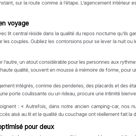
nstant, sur la route comme à l’étape. L’agencement intérieur e
 en voyage
it central réside dans la qualité du repos nocturne qu’ils gara
es couples. Oubliez les contorsions pour se lever la nuit ou 
l’autre, un atout considérable pour les personnes aux rythmes
 haute qualité, souvent en mousse à mémoire de forme, pour un 
ment intégrés, comme des penderies, des placards et des étagère
une porte coulissante ou un rideau, procure une intimité bienv
gnent : « Autrefois, dans notre ancien camping-car, nos nu
s aisé au lit et la qualité du couchage ont réellement fait la d
optimisé pour deux