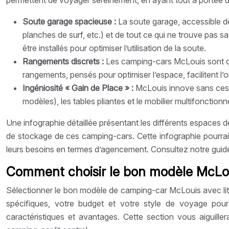
permettent de voyager sereinement, en ayant tout à portée de
Soute garage spacieuse :
La soute garage, accessible de
planches de surf, etc.) et de tout ce qui ne trouve pas
être installés pour optimiser l’utilisation de la soute.
Rangements discrets :
Les camping-cars McLouis sont do
rangements, pensés pour optimiser l’espace, facilitent l’o
Ingéniosité « Gain de Place » :
McLouis innove sans cess
modèles), les tables pliantes et le mobilier multifonctio
Une infographie détaillée présentant les différents espaces d
de stockage de ces camping-cars. Cette infographie pourrait 
leurs besoins en termes d’agencement. Consultez notre guide 
Comment choisir le bon modèle McLouis
Sélectionner le bon modèle de camping-car McLouis avec lit c
spécifiques, votre budget et votre style de voyage pou
caractéristiques et avantages. Cette section vous aiguill