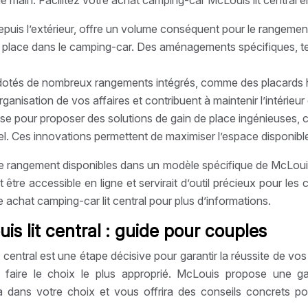
 main. Facilitez votre achat camping-car McLouis lit central e
puis l’extérieur, offre un volume conséquent pour le rangement
 sa place dans le camping-car. Des aménagements spécifiques, 
tés de nombreux rangements intégrés, comme des placards haut
rganisation de vos affaires et contribuent à maintenir l’intérie
e pour proposer des solutions de gain de place ingénieuses, c
nnel. Ces innovations permettent de maximiser l’espace disponibl
e rangement disponibles dans un modèle spécifique de McLouis l
être accessible en ligne et servirait d’outil précieux pour l
achat camping-car lit central pour plus d’informations.
 lit central : guide pour couples
entral est une étape décisive pour garantir la réussite de vo
r faire le choix le plus approprié. McLouis propose une
era dans votre choix et vous offrira des conseils concrets