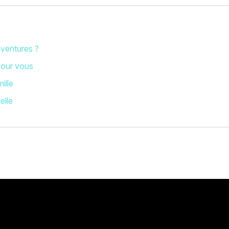
ventures ?
 pour vous
ille
elle