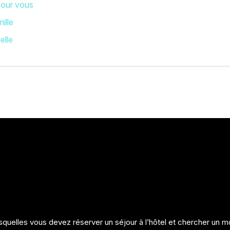
 pour vous
ille
elle
elles vous devez réserver un séjour à l’hôtel et chercher un mo