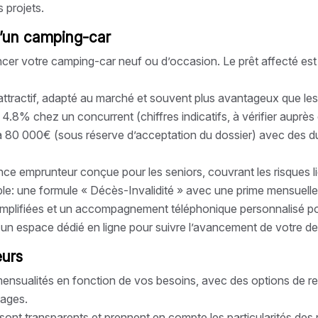
s projets.
d’un camping-car
ancer votre camping-car neuf ou d’occasion. Le prêt affecté es
 attractif, adapté au marché et souvent plus avantageux que les
4.8% chez un concurrent (chiffres indicatifs, à vérifier auprès 
 80 000€ (sous réserve d’acceptation du dossier) avec des du
e emprunteur conçue pour les seniors, couvrant les risques lié
ple: une formule « Décès-Invalidité » avec une prime mensuell
implifiées et un accompagnement téléphonique personnalisé po
n un espace dédié en ligne pour suivre l’avancement de votre 
eurs
 mensualités en fonction de vos besoins, avec des options de r
yages.
ité sont transparents et prennent en compte les particularités des