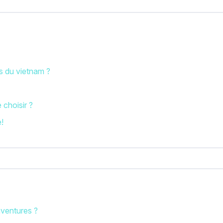
es du vietnam ?
 choisir ?
e!
ventures ?