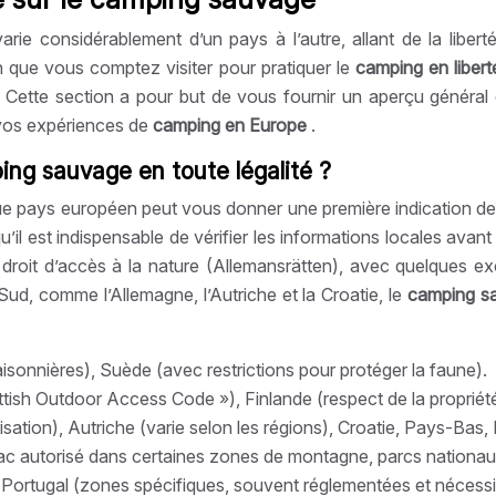
varie considérablement d’un pays à l’autre, allant de la liberté
on que vous comptez visiter pour pratiquer le
camping en liber
 Cette section a pour but de vous fournir un aperçu général 
 vos expériences de
camping en Europe
.
ing sauvage en toute légalité ?
e pays européen peut vous donner une première indication de 
u’il est indispensable de vérifier les informations locales ava
droit d’accès à la nature (Allemansrätten), avec quelques exc
d, comme l’Allemagne, l’Autriche et la Croatie, le
camping 
isonnières), Suède (avec restrictions pour protéger la faune).
ish Outdoor Access Code »), Finlande (respect de la propriété p
ation), Autriche (varie selon les régions), Croatie, Pays-Bas, 
ac autorisé dans certaines zones de montagne, parcs nationau
 Portugal (zones spécifiques, souvent réglementées et nécessit