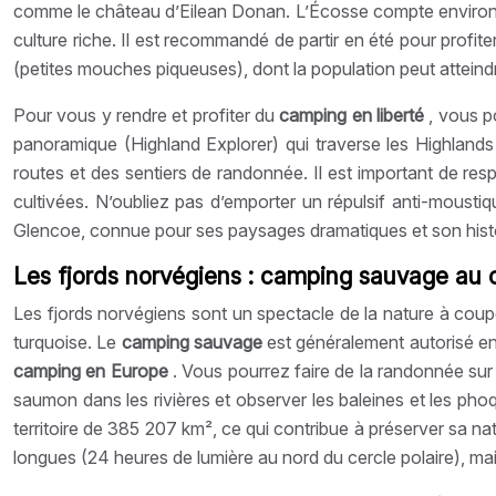
comme le château d’Eilean Donan. L’Écosse compte environ 5,5
culture riche. Il est recommandé de partir en été pour profite
(petites mouches piqueuses), dont la population peut atteindre
Pour vous y rendre et profiter du
camping en liberté
, vous p
panoramique (Highland Explorer) qui traverse les Highland
routes et des sentiers de randonnée. Il est important de r
cultivées. N’oubliez pas d’emporter un répulsif anti-moustiq
Glencoe, connue pour ses paysages dramatiques et son histoir
Les fjords norvégiens : camping sauvage au
Les fjords norvégiens sont un spectacle de la nature à cou
turquoise. Le
camping sauvage
est généralement autorisé en
camping en Europe
. Vous pourrez faire de la randonnée sur
saumon dans les rivières et observer les baleines et les ph
territoire de 385 207 km², ce qui contribue à préserver sa 
longues (24 heures de lumière au nord du cercle polaire), mais 