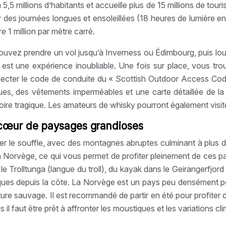
 millions d’habitants et accueille plus de 15 millions de tour
r des journées longues et ensoleillées (18 heures de lumière en
 1 million par mètre carré.
ouvez prendre un vol jusqu’à Inverness ou Édimbourg, puis lou
s est une expérience inoubliable. Une fois sur place, vous 
especter le code de conduite du « Scottish Outdoor Access Cod
ues, des vêtements imperméables et une carte détaillée de la 
e tragique. Les amateurs de whisky pourront également visiter 
 cœur de paysages grandioses
per le souffle, avec des montagnes abruptes culminant à plu
 Norvège, ce qui vous permet de profiter pleinement de ces p
 le Trolltunga (langue du troll), du kayak dans le Geirangerfjo
oques depuis la côte. La Norvège est un pays peu densément peu
nature sauvage. Il est recommandé de partir en été pour profit
il faut être prêt à affronter les moustiques et les variations cl