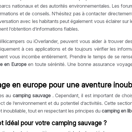
s parcs nationaux et des autorités environnementales. Les for
mations et de conseils. N’hésitez pas à contacter directement 
ersation avec les habitants peut également vous éclairer sur le
ent l’obtention d’informations fiables.
ikicampers ou iOverlander, peuvent vous aider à trouver de
iquement à ces applications et de toujours vérifier les infor
nnement vous incombe entièrement. Prendre le temps de se rens
ge en Europe
en toute sérénité. Une bonne assurance voyage
age en europe pour une aventure inoub
ces au
camping sauvage
. Cependant, il est important de cho
pect de l’environnement et du potentiel d’activités. Cette sec
 inoubliable, tout en respectant les principes du
camping en li
pot idéal pour votre camping sauvage ?