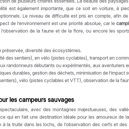
ction de plusieurs critères essentiels. La beauté des paysages 
ilité est également importante, que ce soit en voiture, à p
eptionnels. Le niveau de difficulté est pris en compte, afin 
ect de l’environnement est une priorité absolue, car le
camp
, l’observation de la faune et de la flore, ou encore les spor
 préservée, diversité des écosystèmes.
culté des sentiers), en vélo (pistes cyclables), transport en com
, aux randonneurs débutants ou expérimentés, aux aventuriers e
ques durables, gestion des déchets, minimisation de l’impact sur
sentiers), vélo (pistes cyclables et VTT), observation de la fa
 pour les campeurs sauvages
pectaculaire, avec des montagnes majestueuses, des vallées
 ce qui en fait une destination idéale pour les amoureux de la
 la truite dans les lochs, de l’observation des cerfs et des 