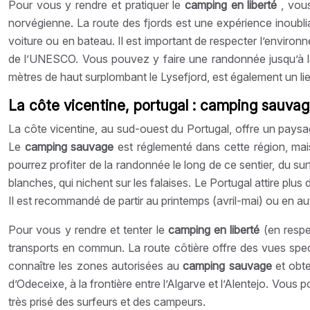
Pour vous y rendre et pratiquer le
camping en liberté
, vou
norvégienne. La route des fjords est une expérience inoub
voiture ou en bateau. Il est important de respecter l’environ
de l’UNESCO. Vous pouvez y faire une randonnée jusqu’à la 
mètres de haut surplombant le Lysefjord, est également un l
La côte vicentine, portugal : camping sauvag
La côte vicentine, au sud-ouest du Portugal, offre un paysag
Le
camping sauvage
est réglementé dans cette région, mai
pourrez profiter de la randonnée le long de ce sentier, du su
blanches, qui nichent sur les falaises. Le Portugal attire plu
Il est recommandé de partir au printemps (avril-mai) ou en au
Pour vous y rendre et tenter le
camping en liberté
(en respe
transports en commun. La route côtière offre des vues specta
connaître les zones autorisées au
camping sauvage
et obt
d’Odeceixe, à la frontière entre l’Algarve et l’Alentejo. Vou
très prisé des surfeurs et des campeurs.