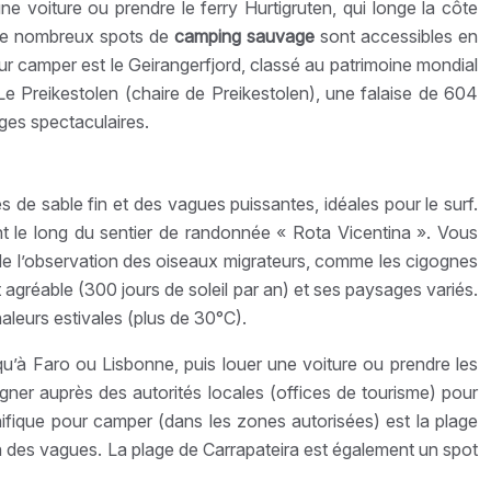
e voiture ou prendre le ferry Hurtigruten, qui longe la côte
 De nombreux spots de
camping sauvage
sont accessibles en
our camper est le Geirangerfjord, classé au patrimoine mondial
e Preikestolen (chaire de Preikestolen), une falaise de 604
ges spectaculaires.
 de sable fin et des vagues puissantes, idéales pour le surf.
nt le long du sentier de randonnée « Rota Vicentina ». Vous
et de l’observation des oiseaux migrateurs, comme les cigognes
t agréable (300 jours de soleil par an) et ses paysages variés.
aleurs estivales (plus de 30°C).
u’à Faro ou Lisbonne, puis louer une voiture ou prendre les
igner auprès des autorités locales (offices de tourisme) pour
nifique pour camper (dans les zones autorisées) est la plage
son des vagues. La plage de Carrapateira est également un spot