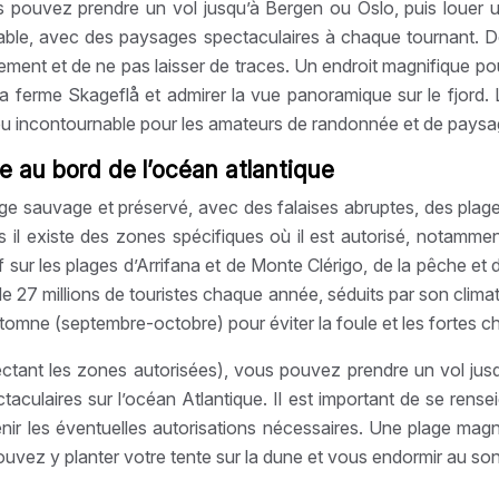
s pouvez prendre un vol jusqu’à Bergen ou Oslo, puis louer un
liable, avec des paysages spectaculaires à chaque tournant.
nement et de ne pas laisser de traces. Un endroit magnifique p
ferme Skageflå et admirer la vue panoramique sur le fjord. L
ieu incontournable pour les amateurs de randonnée et de paysa
e au bord de l’océan atlantique
e sauvage et préservé, avec des falaises abruptes, des plages
s il existe des zones spécifiques où il est autorisé, notamme
rf sur les plages d’Arrifana et de Monte Clérigo, de la pêche 
s de 27 millions de touristes chaque année, séduits par son clima
tomne (septembre-octobre) pour éviter la foule et les fortes ch
ctant les zones autorisées), vous pouvez prendre un vol jusq
culaires sur l’océan Atlantique. Il est important de se rense
enir les éventuelles autorisations nécessaires. Une plage mag
s pouvez y planter votre tente sur la dune et vous endormir au 