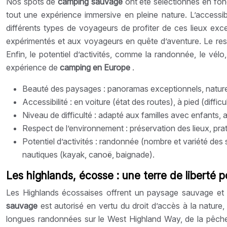
Nos spots de
camping sauvage
ont été sélectionnés en fon
tout une expérience immersive en pleine nature. L’accessib
différents types de voyageurs de profiter de ces lieux exc
expérimentés et aux voyageurs en quête d’aventure. Le resp
Enfin, le potentiel d’activités, comme la randonnée, le vélo
expérience de
camping en Europe
.
Beauté des paysages : panoramas exceptionnels, nature
Accessibilité : en voiture (état des routes), à pied (diffi
Niveau de difficulté : adapté aux familles avec enfants
Respect de l’environnement : préservation des lieux, prati
Potentiel d’activités : randonnée (nombre et variété des 
nautiques (kayak, canoë, baignade).
Les highlands, écosse : une terre de liberté
Les Highlands écossaises offrent un paysage sauvage et s
sauvage
est autorisé en vertu du droit d’accès à la nature,
longues randonnées sur le West Highland Way, de la pêche à