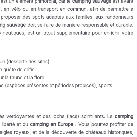
est un élément primordial, car le
camping sauvage
est avant
ied, en vélo ou en transport en commun, afin de permettre à
de proposer des spots adaptés aux familles, aux randonneurs
ing sauvage
doit se faire de manière responsable et durable.
ts nautiques, est un atout supplémentaire pour enrichir votre
mun (desserte des sites).
n quête de défis.
 la faune et la flore.
une (espèces présentes et périodes propices), sports
 verdoyantes et des lochs (lacs) scintillants. Le
camping
 liberté et du
camping en Europe
. Vous pourrez profiter de
aigles royaux, et de la découverte de châteaux historiques,