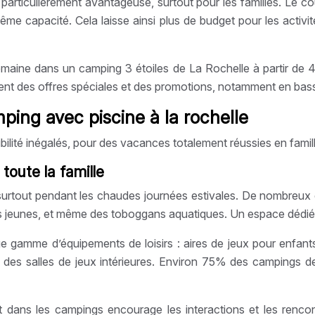
rticulièrement avantageuse, surtout pour les familles. Le coû
 capacité. Cela laisse ainsi plus de budget pour les activité
emaine dans un camping 3 étoiles de La Rochelle à partir d
ent des offres spéciales et des promotions, notamment en bass
ing avec piscine à la rochelle
bilité inégalés, pour des vacances totalement réussies en famill
toute la famille
rs, surtout pendant les chaudes journées estivales. De nombre
s jeunes, et même des toboggans aquatiques. Un espace dédié a
e gamme d’équipements de loisirs : aires de jeux pour enfants 
e des salles de jeux intérieures. Environ 75% des campings
nt dans les campings encourage les interactions et les re