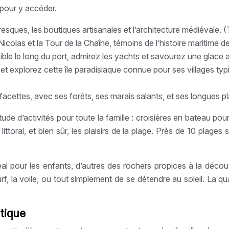
 pour y accéder.
resques, les boutiques artisanales et l’architecture médiévale.
icolas et la Tour de la Chaîne, témoins de l’histoire maritime de
ible le long du port, admirez les yachts et savourez une glace 
t explorez cette île paradisiaque connue pour ses villages typi
s facettes, avec ses forêts, ses marais salants, et ses longues p
tude d’activités pour toute la famille : croisières en bateau p
ttoral, et bien sûr, les plaisirs de la plage. Près de 10 plag
éal pour les enfants, d’autres des rochers propices à la décou
f, la voile, ou tout simplement de se détendre au soleil. La qua
tique