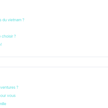
es du vietnam ?
 choisir ?
e!
ventures ?
 pour vous
ille