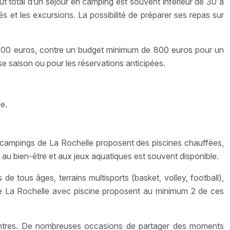
t total d’un séjour en camping est souvent inférieur de 30 à
s et les excursions. La possibilité de préparer ses repas sur
e 400 euros, contre un budget minimum de 800 euros pour un
e saison ou pour les réservations anticipées.
e.
ux campings de La Rochelle proposent des piscines chauffées,
u bien-être et aux jeux aquatiques est souvent disponible.
de tous âges, terrains multisports (basket, volley, football),
 de La Rochelle avec piscine proposent au minimum 2 de ces
ncontres. De nombreuses occasions de partager des moments