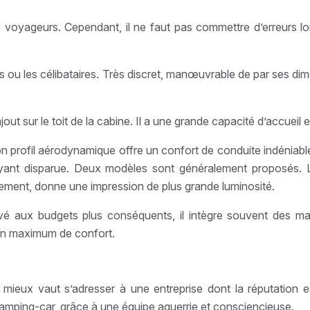
oyageurs. Cependant, il ne faut pas commettre d’erreurs lors
es ou les célibataires. Très discret, manœuvrable de par ses d
out sur le toit de la cabine. Il a une grande capacité d’accueil e
son profil aérodynamique offre un confort de conduite indéniab
ant disparue. Deux modèles sont généralement proposés. Le 
ent, donne une impression de plus grande luminosité.
rvé aux budgets plus conséquents, il intègre souvent des maté
 un maximum de confort.
 mieux vaut s’adresser à une entreprise dont la réputation 
camping-car, grâce à une équipe aguerrie et consciencieuse.