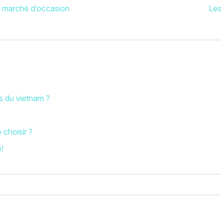
le marché d’occasion
Les
es du vietnam ?
 choisir ?
e!