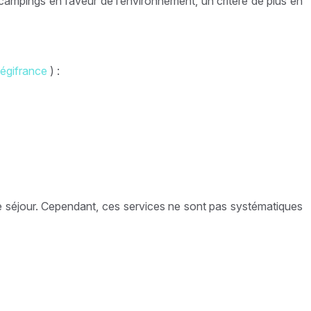
 campings en faveur de l’environnement, un critère de plus en
Légifrance
) :
e séjour. Cependant, ces services ne sont pas systématiques