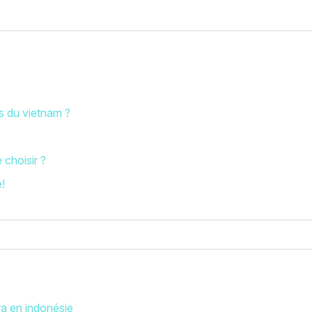
es du vietnam ?
 choisir ?
e!
ra en indonésie