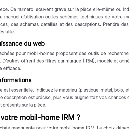
èce. Ce numéro, souvent gravé sur la pièce elle-même ou ind
 le manuel d’utilisation ou les schémas techniques de votre m
es, des schémas détaillés et des descriptions. Prendre des 
s utile.
 puissance du web
achées pour mobil-homes proposent des outils de recherche 
e. D’autres offrent des filtres par marque (IRM), modèle et a
e efficace.
informations
st essentielle. Indiquez le matériau (plastique, métal, bois, etc
otre description est précise, plus vous augmentez vos chances d
présents sur la pièce.
 votre mobil-home IRM ?
achée manquante pour votre mobil-home IRM. Le choix dépendra d