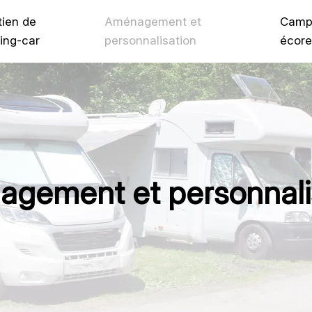
tien de
Aménagement et
Camp
ing-car
personnalisation
écore
gement et personnali